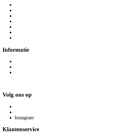
Stillevens
Bloemen
Dieren
Portretten
Steden
Landschappen
Klassiek
Informatie
Productinformatie
Over ons
Verkooppunten
Volg ons op
Facebook
Pinterest
Instagram
Klantenservice