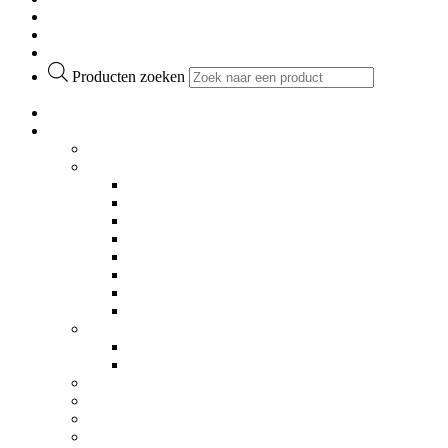
Verkooppunten
Over ons
Contact
Producten zoeken
Home
Collecties
Collection Next
Oude meesters
NIEUW
Landschappen
Klassiek
Dieren
Bloemen
Portretten
Steden
Stillevens
Dieren
Zwart/Wit
Full colour
Eveline Roseboom
Modern
Vintage
Glamour