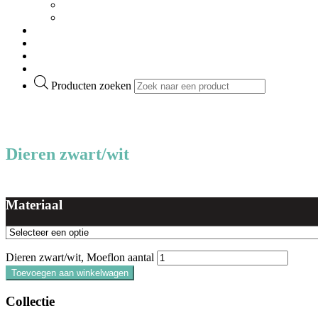
Landschap
Steden
Product informatie
Verkooppunten
Over ons
Contact
Producten zoeken
€
0,00
0
Winkelwagen
Dieren zwart/wit
Moeflon
Materiaal
Dieren zwart/wit, Moeflon aantal
Toevoegen aan winkelwagen
Collectie